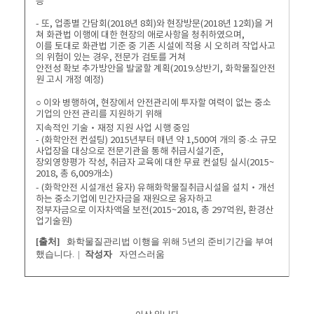
등
- 또, 업종별 간담회(2018년 8회)와 현장방문(2018년 12회)을 거
쳐 화관법 이행에 대한 현장의 애로사항을 청취하였으며,
이를 토대로 화관법 기준 중 기존 시설에 적용 시 오히려 작업사고
의 위험이 있는 경우, 전문가 검토를 거쳐
안전성 확보 추가방안을 발굴할 계획(2019.상반기, 화학물질안전
원 고시 개정 예정)
○ 이와 병행하여, 현장에서 안전관리에 투자할 여력이 없는 중소
기업의 안전 관리를 지원하기 위해
지속적인 기술‧재정 지원 사업 시행 중임
- (화학안전 컨설팅) 2015년부터 매년 약 1,500여 개의 중·소 규모
사업장을 대상으로 전문기관을 통해 취급시설기준,
장외영향평가 작성, 취급자 교육에 대한 무료 컨설팅 실시(2015~
2018, 총 6,009개소)
- (화학안전 시설개선 융자) 유해화학물질취급시설을 설치‧개선
하는 중소기업에 민간자금을 재원으로 융자하고
정부자금으로 이자차액을 보전(2015~2018, 총 297억원, 환경산
업기술원)
[출처]
화학물질관리법 이행을 위해 5년의 준비기간을 부여
했습니다.
|
작성자
자연스러움