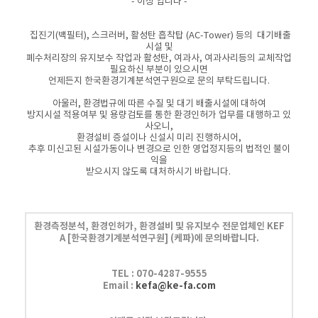
- 이상 입니다 -
집진기(백필터), 스크러버, 활성탄 흡착탑 (AC-Tower) 등의 대기배출
시설 및
폐수처리장의 유지보수 작업과
활성탄, 여과사, 여과사리등의 교체작업
필요하신 부분이 있으시면
언제든지
한국환경기계분석연구원으로 문의 부탁드립니다.
아울러, 환경법규에 따른 수질 및 대기 배출시설에 대하여
방지시설 적용여부 및 용량검토를 통한 환경인허가 업무를 대행하고 있
사오니,
환경설비 증설이나 신설시 미리 진행하시어,
추후 미신고된 시설가동이나 변경으로 인한 영업정지등의 법적인 불이
익을
받으시지 않도록 대처하시기 바랍니다.
환경측정분석, 환경인허가, 환경설비 및 유지보수 전문업체인 KEF
A
[한국환경기계분석연구원] (케파)에 문의바랍니다.
TEL :
070-4287-9555
Email :
kefa@ke-fa.com