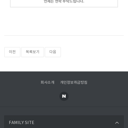
언제든 연락 부탁드립니다.
이전
목록보기
다음
회사소개
개인정보취금방침
한국환경공단
FAMILY SITE