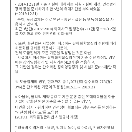
- 2014.12.31일 기존 시설에 대해서는 시설‧설비 개선, 안전관리
강화 등을 준비하기 위한 5년의 유예기간을 부여하였음
(~2019.12.31)
- 특히, 도금업체는 주로 염산‧황산‧질산 등 맹독성 물질을 사
용하고 있으며,
최근 3년간(2016~2018) 화학사고 발생건수(231건) 중 5%(12건)
를 차지하고 있어 안전관리 강화 필요
○ 또한, 화관법은 사업장이 취급하는 유해화학물질의 수량에 따라
차등화된 규제를 적용하기 때문에,
전체 도금업체가 모든 기준을 적용받는 것은 아님
- 시설에서 취급하는 유해화학물질의 양이 기준 수량 이상일 경우
에는 장외영향평가 및 시설기준(413개)을 적용하고,
그 미만인 경우는 간소화된 장외영향평가 및 시설기준(66개)만 적
용
※ 도금업체의 경우, 현재까지 총 1,207건이 접수되어 278건(2
3%)은 간소화된 기준이 적용됨(2015.1.～ 2019.2.)
○ 아울러, 물리적 제약 등으로 기존 운영 중인 유해화학물질 취급
시설이 강화된 안전 기준을 준수할 수 없는 경우*,
대안을 심사‧평가하여 안전성이 확보되는 경우 특례를 인정하는
“안전성 평가제도”를 도입함
(2018.1, 화학물질관리법 시행규칙 개정)
* 방류벽 이격거리‧용량, 방지턱 높이, 집수설비, 긴급차단밸브