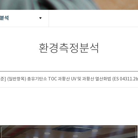
분석
환경측정분석
(일반항목) 총유기탄소 TOC 과황산 UV 및 과황산 열산화법 (ES 04311.2b)