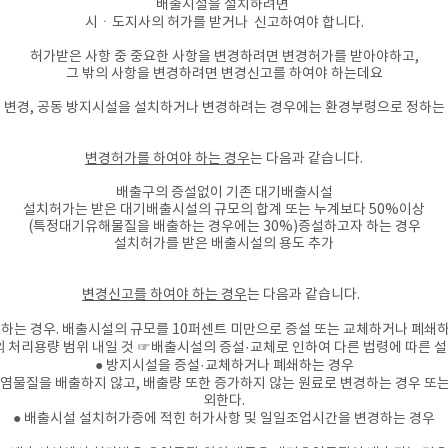
배출시설을 설치하려면
시
ㆍ도지사의
허가를 받거나 신고하여야 합니다.
허가받은 사항 중 중요한 사항을 변경하려면 변경허가를 받아야하고,
그 밖의 사항을 변경하려면 변경신고를 하여야 하는데요​
 변경, 공동 방지시설을 설치하거나 변경하려는 경우에는 환경부령으로 정하는
변경허가를 하여야 하는 경우
는 다음과 같습니다.
배출구의 증설없이
기존 대기배출시설
설치허가는 받은 대기배출시설의 규모의 합계 또는 누계보다 50%이상
(특정대기유해물질을 배출하는 경우에는 30%)증설하고자 하는 경우
설치허가를 받은 배출시설의 용도 추가
변경신고를 하여야 하는 경우
는 다음과 같습니다.
하는 경우. 배출시설의 규모를
10퍼센트 미만으로 증설 또는 교체하거나 폐쇄
처리용량 범위 내일 것 ☞배출시설의 증설·교체로 인하여 다른 법령에 따른 설
● 방지시설을 증설·교체하거나 폐쇄하는 경우​
기오염물질을 배출하지 않고, 배출량 또한 증가하지 않는 원료로 변경하는 경우 또
외한다.
​● 배출시설 설치허가증에 적힌 허가사항 및 일일조업시간을 변경하는 경우