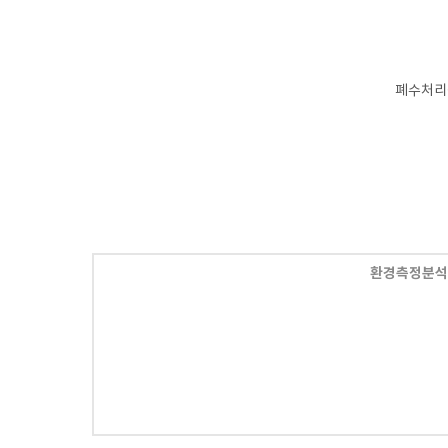
폐수처리
환경측정분석,